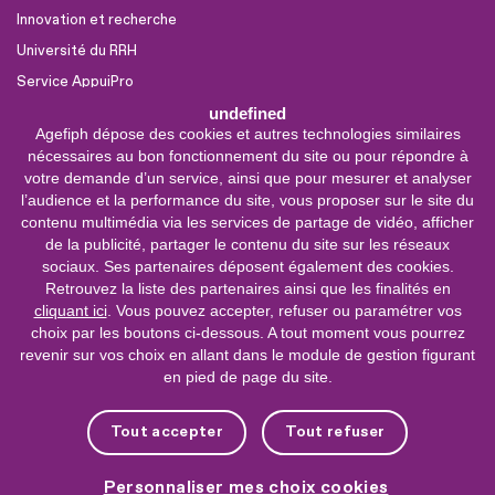
Innovation et recherche
Université du RRH
Service AppuiPro
undefined
Agefiph dépose des cookies et autres technologies similaires
Nous suivre
nécessaires au bon fonctionnement du site ou pour répondre à
Youtube
votre demande d’un service, ainsi que pour mesurer et analyser
l’audience et la performance du site, vous proposer sur le site du
Linkedin
contenu multimédia via les services de partage de vidéo, afficher
de la publicité, partager le contenu du site sur les réseaux
Facebook
sociaux. Ses partenaires déposent également des cookies.
X
Retrouvez la liste des partenaires ainsi que les finalités en
cliquant ici
. Vous pouvez accepter, refuser ou paramétrer vos
choix par les boutons ci-dessous. A tout moment vous pourrez
0 800 11 10 09
Service &
revenir sur vos choix en allant dans le module de gestion figurant
appel gratuits
en pied de page du site.
De 9h à 18h.
Nous contacter
Tout accepter
Tout refuser
Plateforme de mise en contact LSF
Personnaliser mes choix cookies