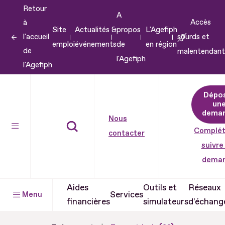
Retour
Aller
A
Accès
à
au
Site
Actualités &
propos
L'Agefiph
l'accueil
sourds et
contenu
emploi
événements
de
en région
de
malentendant
Aller
l'Agefiph
l'Agefiph
au
pied
Dépo
de
un
dema
page
Nous
Complét
contacter
suivre
dema
Aides
Outils et
Réseaux
Services
Menu
financières
simulateurs
d'échang