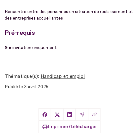
Rencontre entre des personnes en situation de reclassement et
des entreprises accueillantes
Pré-requis
Sur invitation uniquement
Thématique(s)
Handicap et emploi
Publié le
3 avril 2025
Copier le lien
Partager sur Facebook
Partager sur X
Partager sur LinkedIn
Partager par Email
Imprimer/télécharger