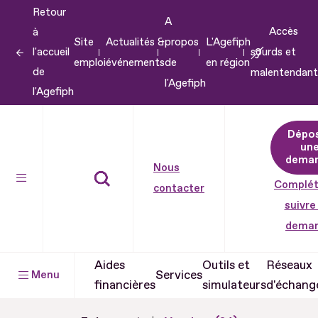
Retour
Aller
A
Accès
à
au
Site
Actualités &
propos
L'Agefiph
l'accueil
sourds et
contenu
emploi
événements
de
en région
de
malentendant
Aller
l'Agefiph
l'Agefiph
au
pied
Dépo
de
un
dema
page
Nous
Complét
contacter
suivre
dema
Aides
Outils et
Réseaux
Services
Menu
financières
simulateurs
d'échang