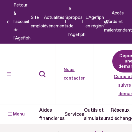
Retour
Aller
A
Accès
à
au
Site
Actualités &
propos
L'Agefiph
l'accueil
sourds et
contenu
emploi
événements
de
en région
de
malentendant
Aller
l'Agefiph
l'Agefiph
au
pied
Dépo
de
un
dema
page
Nous
Complét
contacter
suivre
dema
Aides
Outils et
Réseaux
Services
Menu
financières
simulateurs
d'échang