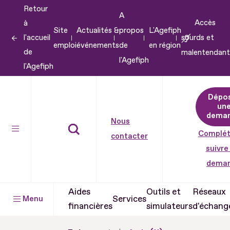
Retour
Aller
A
Accès
à
au
Site
Actualités &
propos
L'Agefiph
l'accueil
sourds et
contenu
emploi
événements
de
en région
de
malentendant
Aller
l'Agefiph
l'Agefiph
au
pied
Dépo
de
un
dema
page
Nous
Complét
contacter
suivre
dema
Aides
Outils et
Réseaux
Services
Menu
financières
simulateurs
d'échang