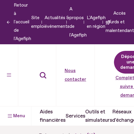
Retour
Aller
A
Accès
à
au
Site
Actualités &
propos
L'Agefiph
l'accueil
sourds et
contenu
emploi
événements
de
en région
de
malentendant
Aller
l'Agefiph
l'Agefiph
au
pied
Dépo
de
un
dema
page
Nous
Complét
contacter
suivre
dema
Aides
Outils et
Réseaux
Services
Menu
financières
simulateurs
d'échang