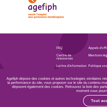
FAQ
Appels d'off
Centre de
Mentions lég
ressources
Lettre d'information
Politique co
Espace Presse
Ressources 
Agefiph dépose des cookies et autres technologies similaires né
Accessibilité :
Plan du site
la performance du site, vous proposer sur le site du contenu mult
partiellement
déposent également des cookies. Retrouvez la liste des parten
conforme
moment vous pourrez
Tout ac