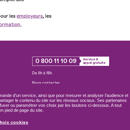
pour les
employeurs
, les
formation.
0 800 11 10 09
Service &
appel gratuits
De 9h à 18h.
Nous contacter
Plateforme de mise en contact LSF
ande d’un service, ainsi que pour mesurer et analyser l’audience et
 partager le contenu du site sur les réseaux sociaux. Ses partenaires
fuser ou paramétrer vos choix par les boutons ci-dessous. A tout
n pied de page du site.
hoix cookies