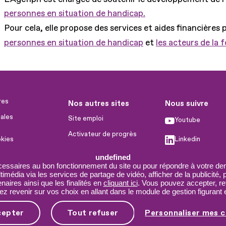
personnes en situation de handicap.
Pour cela, elle propose des services et aides financières 
personnes en situation de handicap
et
les acteurs de la 
res
Nos autres sites
Nous suivre
ales
Site emploi
Youtube
Activateur de progrès
okies
Linkedin
Handinnov
humaines
undefined
Facebook
Innovation et recherche
cessaires au bon fonctionnement du site ou pour répondre à votre dem
imédia via les services de partage de vidéo, afficher de la publicité,
X
Université du RRH
aires ainsi que les finalités en
cliquant ici
. Vous pouvez accepter, re
 revenir sur vos choix en allant dans le module de gestion figurant e
Service AppuiPro
cepter
Tout refuser
Personnaliser mes c