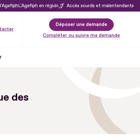
l'Agefiph
L'Agefiph en région
Accès sourds et malentendants
Déposer une demande
tacter
Compléter ou suivre ma demande
r
gue des