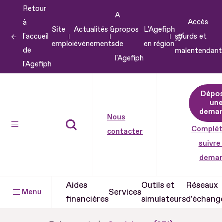
Retour
Aller
A
Accès
à
au
Site
Actualités &
propos
L'Agefiph
l'accueil
sourds et
contenu
emploi
événements
de
en région
de
malentendant
Aller
l'Agefiph
l'Agefiph
au
pied
Dépo
de
un
dema
page
Nous
Complét
contacter
suivre
dema
Aides
Outils et
Réseaux
Services
Menu
financières
simulateurs
d'échang