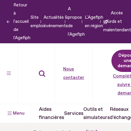
Retour
Aller
A
Accès
à
au
Site
Actualités &
propos
L'Agefiph
l'accueil
sourds et
contenu
emploi
événements
de
en région
de
malentendant
Aller
l'Agefiph
l'Agefiph
au
pied
Dépo
de
un
dema
page
Nous
Complét
contacter
suivre
dema
Aides
Outils et
Réseaux
Services
Menu
financières
simulateurs
d'échang