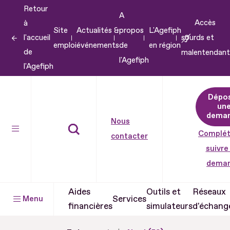
Retour
Aller
A
Accès
à
au
Site
Actualités &
propos
L'Agefiph
l'accueil
sourds et
contenu
emploi
événements
de
en région
de
malentendant
Aller
l'Agefiph
l'Agefiph
au
pied
Dépo
de
un
dema
page
Nous
Complét
contacter
suivre
dema
Aides
Outils et
Réseaux
Services
Menu
financières
simulateurs
d'échang