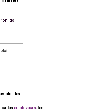
s Internet
rofil de
ploi
'emploi des
pour les
employeurs
, les