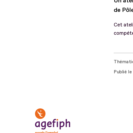
Un atel
de Pôl
Cet atel
compéte
Thémati
Publié le