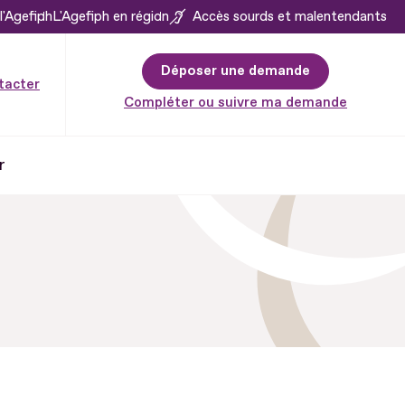
l'Agefiph
L'Agefiph en région
Accès sourds et malentendants
Déposer une demande
tacter
Compléter ou suivre ma demande
r