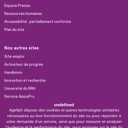
Espace Presse
Ressources humaines
Accessibilité : partiellement conforme
Plan du site
Nos autres sites
Site emploi
Activateur de progrès
Handinnov
Innovation et recherche
Université du RRH
Service AppuiPro
undefined
Agefiph dépose des cookies et autres technologies similaires
Nous suivre
nécessaires au bon fonctionnement du site ou pour répondre à
Youtube
votre demande d’un service, ainsi que pour mesurer et analyser
l’audience et la performance du site, vous proposer sur le site du