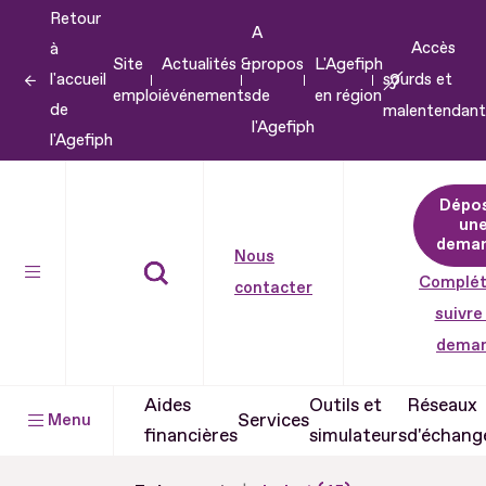
Retour
Aller
A
Accès
à
au
Site
Actualités &
propos
L'Agefiph
l'accueil
sourds et
contenu
emploi
événements
de
en région
de
malentendant
Aller
l'Agefiph
l'Agefiph
au
pied
Dépo
de
un
dema
page
Nous
Complét
contacter
suivre
dema
Aides
Outils et
Réseaux
Services
Menu
financières
simulateurs
d'échang