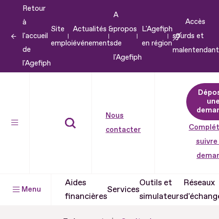
Retour
Aller
A
Accès
à
au
Site
Actualités &
propos
L'Agefiph
l'accueil
sourds et
contenu
emploi
événements
de
en région
de
malentendant
Aller
l'Agefiph
l'Agefiph
au
pied
Dépo
de
un
dema
page
Nous
Complét
contacter
suivre
dema
Aides
Outils et
Réseaux
Services
Menu
financières
simulateurs
d'échang