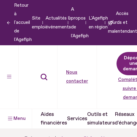
Retour
Aller
A
Accès
à
au
Site
Actualités &
propos
L'Agefiph
l'accueil
sourds et
contenu
emploi
événements
de
en région
de
malentendant
Aller
l'Agefiph
l'Agefiph
au
pied
Dépo
de
un
dema
page
Nous
Complét
contacter
suivre
dema
Aides
Outils et
Réseaux
Services
Menu
financières
simulateurs
d'échang