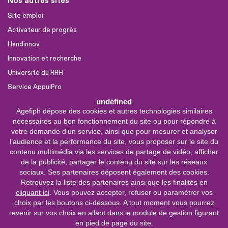
Nos autres sites
Site emploi
Activateur de progrès
Handinnov
Innovation et recherche
Université du RRH
Service AppuiPro
undefined
Agefiph dépose des cookies et autres technologies similaires
Nous suivre
nécessaires au bon fonctionnement du site ou pour répondre à
Youtube
votre demande d’un service, ainsi que pour mesurer et analyser
l’audience et la performance du site, vous proposer sur le site du
Linkedin
contenu multimédia via les services de partage de vidéo, afficher
de la publicité, partager le contenu du site sur les réseaux
Facebook
sociaux. Ses partenaires déposent également des cookies.
X
Retrouvez la liste des partenaires ainsi que les finalités en
cliquant ici
. Vous pouvez accepter, refuser ou paramétrer vos
choix par les boutons ci-dessous. A tout moment vous pourrez
0 800 11 10 09
Service &
revenir sur vos choix en allant dans le module de gestion figurant
appel gratuits
en pied de page du site.
De 9h à 18h.