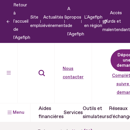
Retour
Aller
A
Accès
à
au
Site
Actualités &
propos
L'Agefiph
l'accueil
sourds et
contenu
emploi
événements
de
en région
de
malentendant
Aller
l'Agefiph
l'Agefiph
au
pied
Dépo
de
un
dema
page
Nous
Complét
contacter
suivre
dema
Aides
Outils et
Réseaux
Services
Menu
financières
simulateurs
d'échang