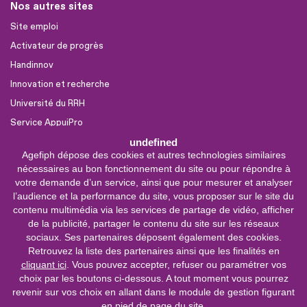
Nos autres sites
Site emploi
Activateur de progrès
Handinnov
Innovation et recherche
Université du RRH
Service AppuiPro
undefined
Agefiph dépose des cookies et autres technologies similaires
Nous suivre
nécessaires au bon fonctionnement du site ou pour répondre à
Youtube
votre demande d’un service, ainsi que pour mesurer et analyser
l’audience et la performance du site, vous proposer sur le site du
Linkedin
contenu multimédia via les services de partage de vidéo, afficher
de la publicité, partager le contenu du site sur les réseaux
Facebook
sociaux. Ses partenaires déposent également des cookies.
X
Retrouvez la liste des partenaires ainsi que les finalités en
cliquant ici
. Vous pouvez accepter, refuser ou paramétrer vos
choix par les boutons ci-dessous. A tout moment vous pourrez
0 800 11 10 09
Service &
revenir sur vos choix en allant dans le module de gestion figurant
appel gratuits
en pied de page du site.