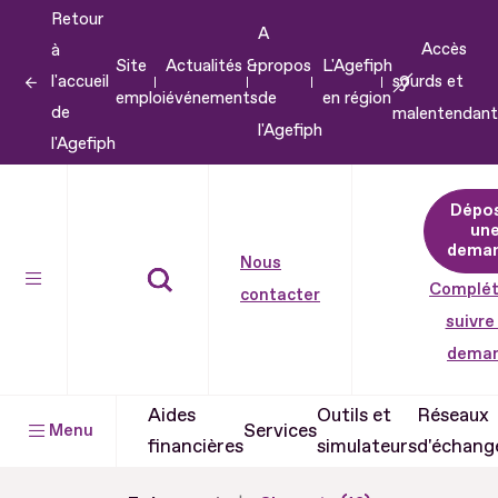
Retour
Aller
A
Accès
à
au
Site
Actualités &
propos
L'Agefiph
l'accueil
sourds et
contenu
emploi
événements
de
en région
de
malentendant
Aller
l'Agefiph
l'Agefiph
au
pied
Dépo
de
un
dema
page
Nous
Complét
contacter
suivre
dema
Aides
Outils et
Réseaux
Services
Menu
financières
simulateurs
d'échang