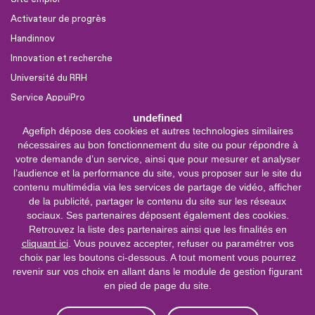
Activateur de progrès
Handinnov
Innovation et recherche
Université du RRH
Service AppuiPro
undefined
Agefiph dépose des cookies et autres technologies similaires
Nous suivre
nécessaires au bon fonctionnement du site ou pour répondre à
Youtube
votre demande d’un service, ainsi que pour mesurer et analyser
l’audience et la performance du site, vous proposer sur le site du
Linkedin
contenu multimédia via les services de partage de vidéo, afficher
de la publicité, partager le contenu du site sur les réseaux
Facebook
sociaux. Ses partenaires déposent également des cookies.
X
Retrouvez la liste des partenaires ainsi que les finalités en
cliquant ici
. Vous pouvez accepter, refuser ou paramétrer vos
choix par les boutons ci-dessous. A tout moment vous pourrez
0 800 11 10 09
Service &
revenir sur vos choix en allant dans le module de gestion figurant
appel gratuits
en pied de page du site.
De 9h à 18h.
Nous contacter