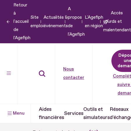
Retour
Aller
A
Accès
à
au
Site
Actualités &
propos
L'Agefiph
l'accueil
sourds et
contenu
emploi
événements
de
en région
de
malentendant
Aller
l'Agefiph
l'Agefiph
au
pied
Dépo
de
un
dema
page
Nous
Complét
contacter
suivre
dema
Aides
Outils et
Réseaux
Services
Menu
financières
simulateurs
d'échang