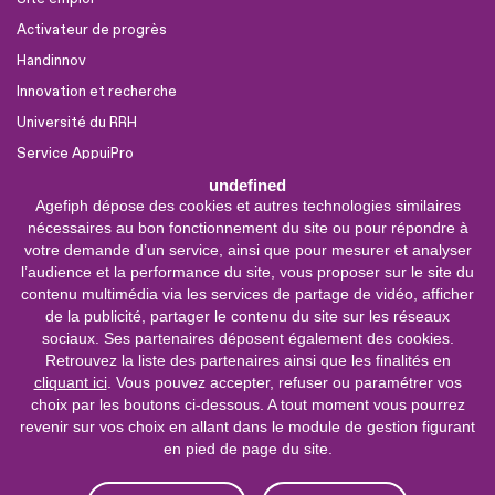
Activateur de progrès
Handinnov
Innovation et recherche
Université du RRH
Service AppuiPro
undefined
Agefiph dépose des cookies et autres technologies similaires
Nous suivre
nécessaires au bon fonctionnement du site ou pour répondre à
Youtube
votre demande d’un service, ainsi que pour mesurer et analyser
l’audience et la performance du site, vous proposer sur le site du
Linkedin
contenu multimédia via les services de partage de vidéo, afficher
de la publicité, partager le contenu du site sur les réseaux
Facebook
sociaux. Ses partenaires déposent également des cookies.
X
Retrouvez la liste des partenaires ainsi que les finalités en
cliquant ici
. Vous pouvez accepter, refuser ou paramétrer vos
choix par les boutons ci-dessous. A tout moment vous pourrez
0 800 11 10 09
Service &
revenir sur vos choix en allant dans le module de gestion figurant
appel gratuits
en pied de page du site.
De 9h à 18h.
Nous contacter