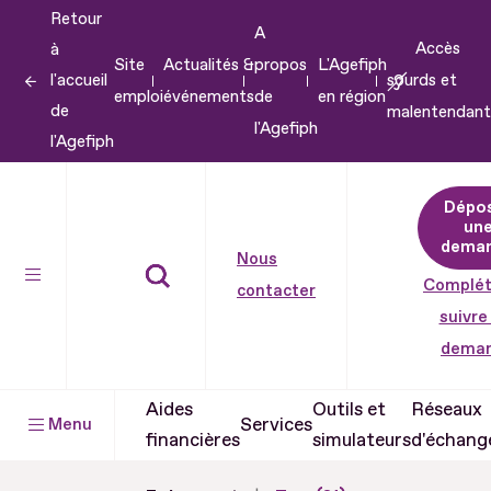
Retour
Aller
A
Accès
à
au
Site
Actualités &
propos
L'Agefiph
l'accueil
sourds et
contenu
emploi
événements
de
en région
de
malentendant
Aller
l'Agefiph
l'Agefiph
au
pied
Dépo
de
un
dema
page
Nous
Complét
contacter
suivre
dema
Aides
Outils et
Réseaux
Services
Menu
financières
simulateurs
d'échang