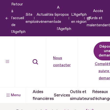
Retour
Aller
A
Accès
à
au
Site
Actualités &
propos
L'Agefiph
l'accueil
sourds et
contenu
emploi
événements
de
en région
de
malentendant
Aller
l'Agefiph
l'Agefiph
au
pied
Dépo
de
un
dema
page
Nous
Complét
contacter
suivre
dema
Aides
Outils et
Réseaux
Services
Menu
financières
simulateurs
d'échang