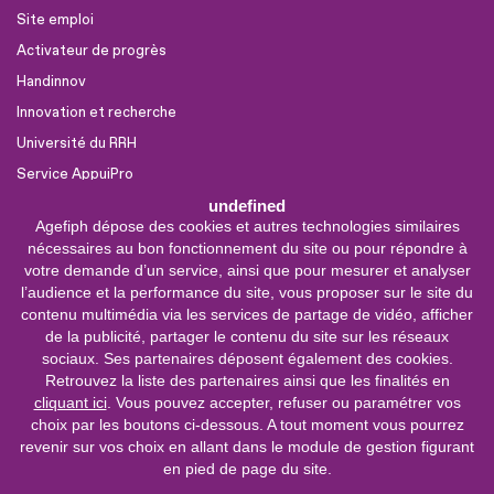
Site emploi
Activateur de progrès
Handinnov
Innovation et recherche
Université du RRH
Service AppuiPro
undefined
Agefiph dépose des cookies et autres technologies similaires
Nous suivre
nécessaires au bon fonctionnement du site ou pour répondre à
Youtube
votre demande d’un service, ainsi que pour mesurer et analyser
l’audience et la performance du site, vous proposer sur le site du
Linkedin
contenu multimédia via les services de partage de vidéo, afficher
de la publicité, partager le contenu du site sur les réseaux
Facebook
sociaux. Ses partenaires déposent également des cookies.
X
Retrouvez la liste des partenaires ainsi que les finalités en
cliquant ici
. Vous pouvez accepter, refuser ou paramétrer vos
choix par les boutons ci-dessous. A tout moment vous pourrez
0 800 11 10 09
Service &
revenir sur vos choix en allant dans le module de gestion figurant
appel gratuits
en pied de page du site.
De 9h à 18h.