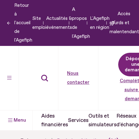
Retour
Aller
A
Accès
à
au
Site
Actualités &
propos
L'Agefiph
l'accueil
sourds et
contenu
emploi
événements
de
en région
de
malentendant
Aller
l'Agefiph
l'Agefiph
au
pied
Dépo
de
un
dema
page
Nous
Complét
contacter
suivre
dema
Aides
Outils et
Réseaux
Services
Menu
financières
simulateurs
d'échang