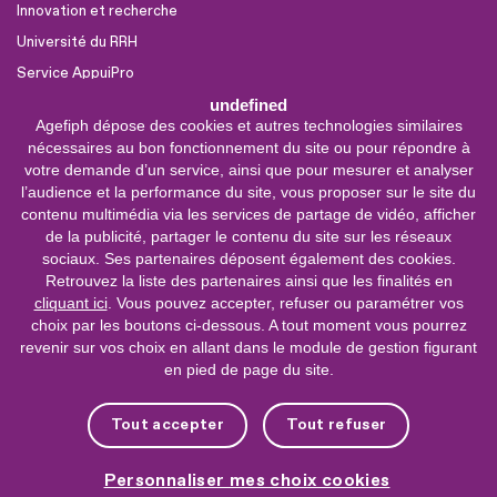
Innovation et recherche
Université du RRH
Service AppuiPro
undefined
Agefiph dépose des cookies et autres technologies similaires
Nous suivre
nécessaires au bon fonctionnement du site ou pour répondre à
Youtube
votre demande d’un service, ainsi que pour mesurer et analyser
l’audience et la performance du site, vous proposer sur le site du
Linkedin
contenu multimédia via les services de partage de vidéo, afficher
de la publicité, partager le contenu du site sur les réseaux
Facebook
sociaux. Ses partenaires déposent également des cookies.
X
Retrouvez la liste des partenaires ainsi que les finalités en
cliquant ici
. Vous pouvez accepter, refuser ou paramétrer vos
choix par les boutons ci-dessous. A tout moment vous pourrez
0 800 11 10 09
Service &
revenir sur vos choix en allant dans le module de gestion figurant
appel gratuits
en pied de page du site.
De 9h à 18h.
Nous contacter
Tout accepter
Tout refuser
Plateforme de mise en contact LSF
Personnaliser mes choix cookies