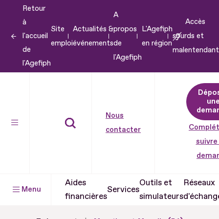
Retour
Aller
A
Accès
à
au
Site
Actualités &
propos
L'Agefiph
l'accueil
sourds et
contenu
emploi
événements
de
en région
de
malentendant
Aller
l'Agefiph
l'Agefiph
au
pied
Dépo
de
un
dema
page
Nous
Complét
contacter
suivre
dema
Aides
Outils et
Réseaux
Services
Menu
financières
simulateurs
d'échang