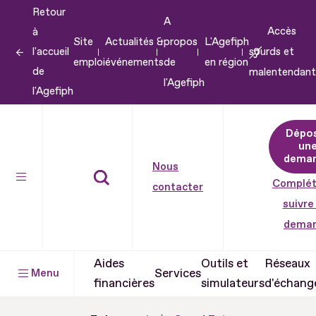
Retour
Aller
A
Accès
à
au
Site
Actualités &
propos
L'Agefiph
l'accueil
sourds et
contenu
emploi
événements
de
en région
de
malentendant
Aller
l'Agefiph
l'Agefiph
au
pied
Dépo
de
un
dema
page
Nous
Complét
contacter
suivre
dema
Aides
Outils et
Réseaux
Services
Menu
financières
simulateurs
d'échang