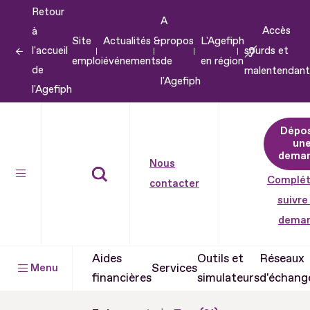
Retour
Aller
A
Accès
à
au
Site
Actualités &
propos
L'Agefiph
l'accueil
sourds et
contenu
emploi
événements
de
en région
de
malentendant
Aller
l'Agefiph
l'Agefiph
au
pied
Dépo
de
un
dema
page
Nous
Complét
contacter
suivre
dema
Aides
Outils et
Réseaux
Services
Menu
financières
simulateurs
d'échang