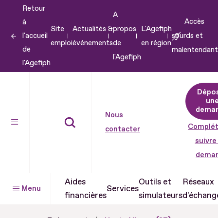
Retour
Aller
A
Accès
à
au
Site
Actualités &
propos
L'Agefiph
l'accueil
sourds et
contenu
emploi
événements
de
en région
de
malentendant
Aller
l'Agefiph
l'Agefiph
au
pied
Dépo
de
un
dema
page
Nous
Complét
contacter
suivre
dema
Aides
Outils et
Réseaux
Services
Menu
financières
simulateurs
d'échang