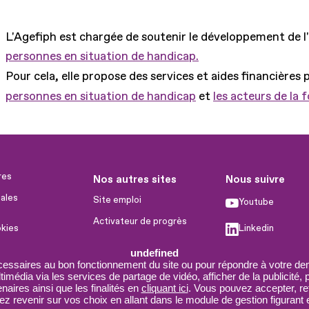
L'Agefiph est chargée de soutenir le développement de l
personnes en situation de handicap.
Pour cela, elle propose des services et aides financières 
personnes en situation de handicap
et
les acteurs de la 
res
Nos autres sites
Nous suivre
ales
Site emploi
Youtube
Activateur de progrès
okies
Linkedin
Handinnov
humaines
undefined
Facebook
Innovation et recherche
cessaires au bon fonctionnement du site ou pour répondre à votre dem
imédia via les services de partage de vidéo, afficher de la publicité,
X
Université du RRH
aires ainsi que les finalités en
cliquant ici
. Vous pouvez accepter, re
 revenir sur vos choix en allant dans le module de gestion figurant e
Service AppuiPro