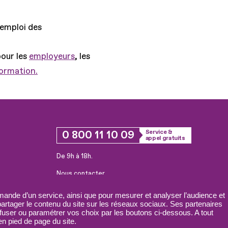
'emploi des
pour les
employeurs
, les
formation.
0 800 11 10 09
Service &
appel gratuits
De 9h à 18h.
Nous contacter
Plateforme de mise en contact LSF
ande d’un service, ainsi que pour mesurer et analyser l’audience et
 partager le contenu du site sur les réseaux sociaux. Ses partenaires
fuser ou paramétrer vos choix par les boutons ci-dessous. A tout
n pied de page du site.