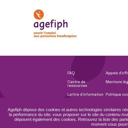
FAQ
Appels d'off
Centre de
Mentions lég
ressources
Lettre d'information
Politique co
Espace Presse
Ressources 
Agefiph dépose des cookies et autres technologies similaires né
Accessibilité :
Plan du site
la performance du site, vous proposer sur le site du contenu mult
partiellement
déposent également des cookies. Retrouvez la liste des parten
conforme
moment vous pourrez