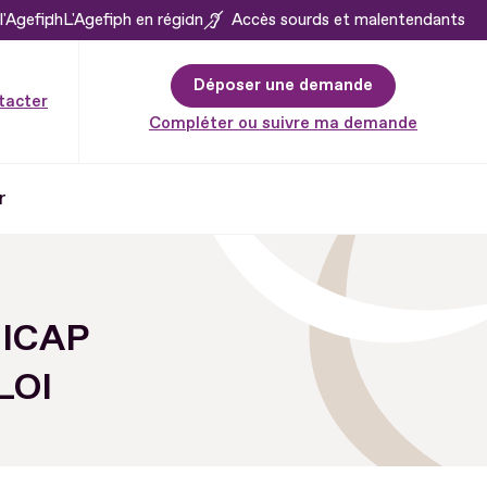
l'Agefiph
L'Agefiph en région
Accès sourds et malentendants
Déposer une demande
tacter
Compléter ou suivre ma demande
r
ICAP
LOI