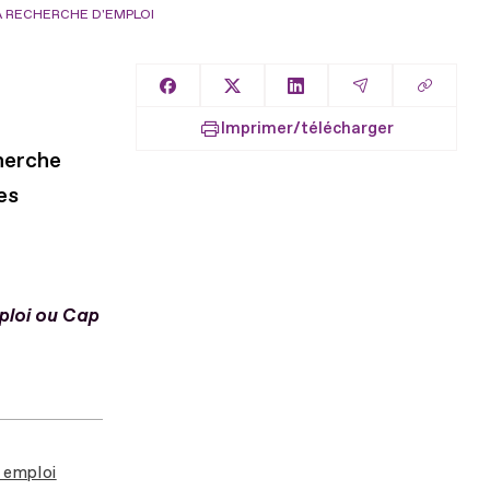
 RECHERCHE D'EMPLOI
Copier l
Partager sur Facebook
Partager sur X
Partager sur LinkedIn
Partager par E
Imprimer/télécharger
herche
es
ploi ou Cap
 emploi