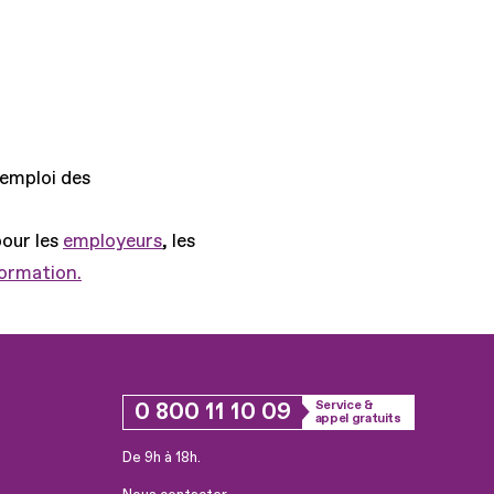
'emploi des
pour les
employeurs
, les
formation.
0 800 11 10 09
Service &
appel gratuits
De 9h à 18h.