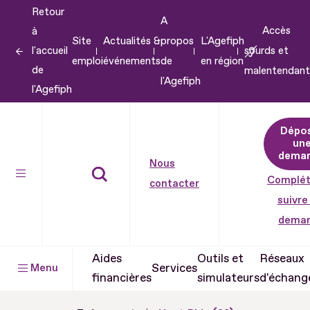
Retour
Aller
A
Accès
à
au
Site
Actualités &
propos
L'Agefiph
l'accueil
sourds et
contenu
emploi
événements
de
en région
de
malentendant
Aller
l'Agefiph
l'Agefiph
au
pied
Dépo
de
un
dema
page
Nous
Complét
contacter
suivre
dema
Aides
Outils et
Réseaux
Services
Menu
financières
simulateurs
d'échang