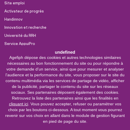
Site emploi
Activateur de progrès
Handinnov
Innovation et recherche
Université du RRH
Service AppuiPro
undefined
Agefiph dépose des cookies et autres technologies similaires
Nous suivre
nécessaires au bon fonctionnement du site ou pour répondre à
Youtube
votre demande d’un service, ainsi que pour mesurer et analyser
l’audience et la performance du site, vous proposer sur le site du
Linkedin
contenu multimédia via les services de partage de vidéo, afficher
de la publicité, partager le contenu du site sur les réseaux
Facebook
sociaux. Ses partenaires déposent également des cookies.
X
Retrouvez la liste des partenaires ainsi que les finalités en
cliquant ici
. Vous pouvez accepter, refuser ou paramétrer vos
choix par les boutons ci-dessous. A tout moment vous pourrez
0 800 11 10 09
Service &
revenir sur vos choix en allant dans le module de gestion figurant
appel gratuits
en pied de page du site.
De 9h à 18h.