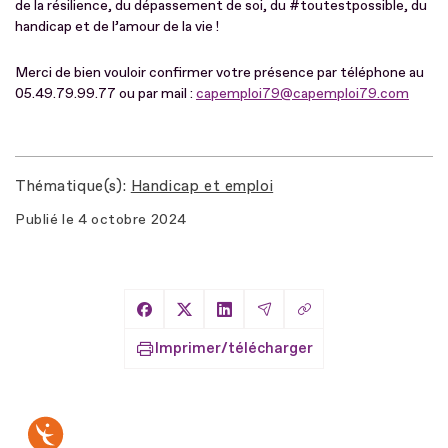
de la résilience, du dépassement de soi, du #toutestpossible, du
handicap et de l’amour de la vie !
Merci de bien vouloir confirmer votre présence par téléphone au
05.49.79.99.77 ou par mail :
capemploi79@capemploi79.com
Thématique(s)
Handicap et emploi
Publié le
4 octobre 2024
Copier le lien
Partager sur Facebook
Partager sur X
Partager sur LinkedIn
Partager par Email
Imprimer/télécharger