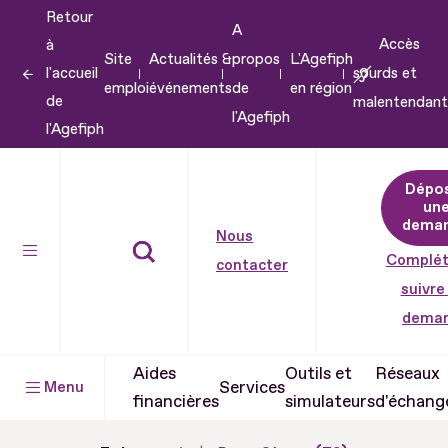
Retour
Aller
A
Accès
à
au
Site
Actualités &
propos
L'Agefiph
l'accueil
sourds et
contenu
emploi
événements
de
en région
de
malentendant
Aller
l'Agefiph
l'Agefiph
au
pied
Dépo
de
un
dema
page
Nous
Complét
contacter
suivre
dema
Aides
Outils et
Réseaux
Services
Menu
financières
simulateurs
d'échang