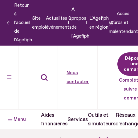
Retour
Aller
A
Accès
à
au
Site
Actualités &
propos
L'Agefiph
l'accueil
sourds et
contenu
emploi
événements
de
en région
de
malentendant
Aller
l'Agefiph
l'Agefiph
au
pied
Dépo
de
un
dema
page
Nous
Complét
contacter
suivre
dema
Aides
Outils et
Réseaux
Services
Menu
financières
simulateurs
d'échang