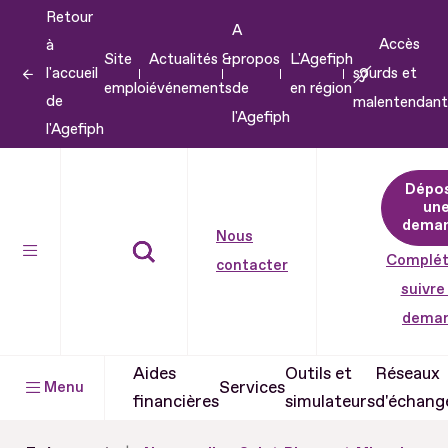
Retour
Aller
A
Accès
à
au
Site
Actualités &
propos
L'Agefiph
l'accueil
sourds et
contenu
emploi
événements
de
en région
de
malentendant
Aller
l'Agefiph
l'Agefiph
au
pied
Dépo
de
un
dema
page
Nous
Complét
contacter
suivre
dema
Aides
Outils et
Réseaux
Services
Menu
financières
simulateurs
d'échang