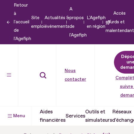
Retour
Aller
A
Accès
à
au
Site
Actualités &
propos
L'Agefiph
l'accueil
sourds et
contenu
emploi
événements
de
en région
de
malentendant
Aller
l'Agefiph
l'Agefiph
au
pied
Dépo
de
un
dema
page
Nous
Complét
contacter
suivre
dema
Aides
Outils et
Réseaux
Services
Menu
financières
simulateurs
d'échang