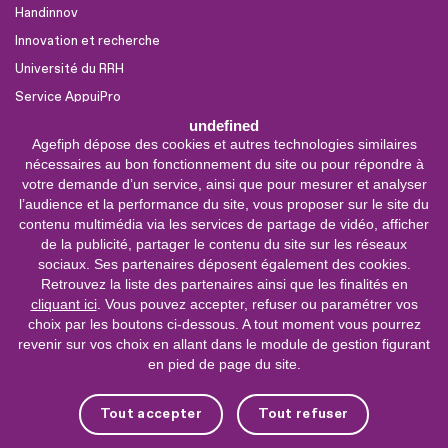
Handinnov
Innovation et recherche
Université du RRH
Service AppuiPro
undefined
Agefiph dépose des cookies et autres technologies similaires
Nous suivre
nécessaires au bon fonctionnement du site ou pour répondre à
Youtube
votre demande d’un service, ainsi que pour mesurer et analyser
l’audience et la performance du site, vous proposer sur le site du
Linkedin
contenu multimédia via les services de partage de vidéo, afficher
de la publicité, partager le contenu du site sur les réseaux
Facebook
sociaux. Ses partenaires déposent également des cookies.
X
Retrouvez la liste des partenaires ainsi que les finalités en
cliquant ici
. Vous pouvez accepter, refuser ou paramétrer vos
choix par les boutons ci-dessous. A tout moment vous pourrez
0 800 11 10 09
Service &
revenir sur vos choix en allant dans le module de gestion figurant
appel gratuits
en pied de page du site.
De 9h à 18h.
Nous contacter
Tout accepter
Tout refuser
Plateforme de mise en contact LSF