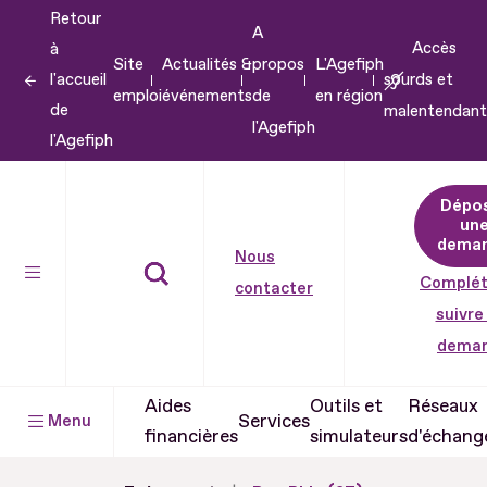
Retour
Aller
A
Accès
à
au
Site
Actualités &
propos
L'Agefiph
l'accueil
sourds et
contenu
emploi
événements
de
en région
de
malentendant
Aller
l'Agefiph
l'Agefiph
au
pied
Dépo
de
un
dema
page
Nous
Complét
contacter
suivre
dema
Aides
Outils et
Réseaux
Services
Menu
financières
simulateurs
d'échang