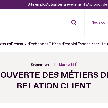
Site emploi
Actualités & événements
A propos de 
Nous con
ateurs
Réseaux d'échanges
Offres d'emploi
Espace recruteu
Evénement
Marne (51)
OUVERTE DES MÉTIERS D
RELATION CLIENT