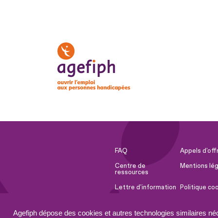
FAQ
Appels d'off
Centre de
Mentions lég
ressources
Lettre d'information
Politique co
Espace Presse
Ressources 
Agefiph dépose des cookies et autres technologies similaires né
Accessibilité :
Plan du site