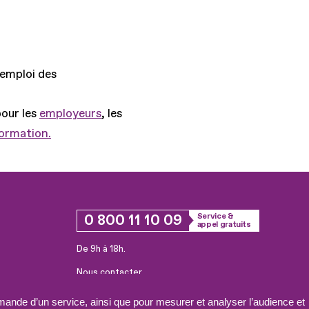
'emploi des
pour les
employeurs
, les
formation.
0 800 11 10 09
Service &
appel gratuits
De 9h à 18h.
Nous contacter
Plateforme de mise en contact LSF
ande d’un service, ainsi que pour mesurer et analyser l’audience et