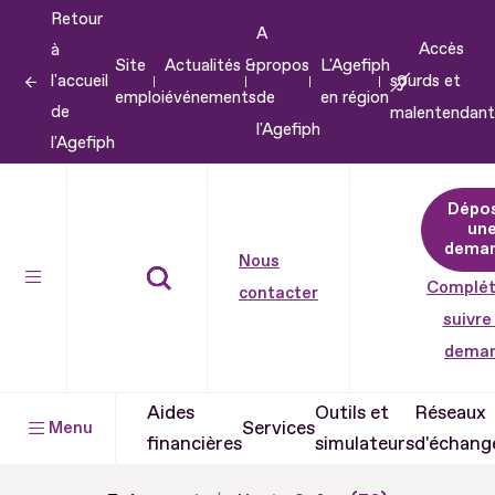
Retour
Aller
A
Accès
à
au
Site
Actualités &
propos
L'Agefiph
l'accueil
sourds et
contenu
emploi
événements
de
en région
de
malentendant
Aller
l'Agefiph
l'Agefiph
au
pied
Dépo
de
un
dema
page
Nous
Complét
contacter
suivre
dema
Aides
Outils et
Réseaux
Services
Menu
financières
simulateurs
d'échang