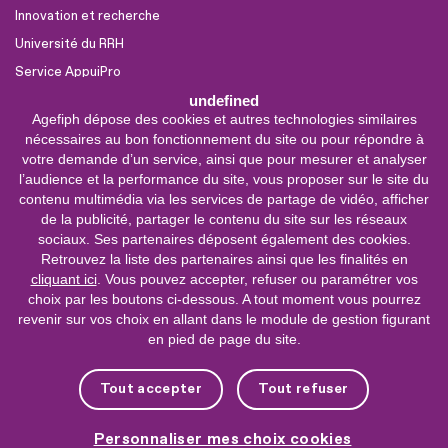
Innovation et recherche
Université du RRH
Service AppuiPro
undefined
Agefiph dépose des cookies et autres technologies similaires
Nous suivre
nécessaires au bon fonctionnement du site ou pour répondre à
Youtube
votre demande d’un service, ainsi que pour mesurer et analyser
l’audience et la performance du site, vous proposer sur le site du
Linkedin
contenu multimédia via les services de partage de vidéo, afficher
de la publicité, partager le contenu du site sur les réseaux
Facebook
sociaux. Ses partenaires déposent également des cookies.
X
Retrouvez la liste des partenaires ainsi que les finalités en
cliquant ici
. Vous pouvez accepter, refuser ou paramétrer vos
choix par les boutons ci-dessous. A tout moment vous pourrez
0 800 11 10 09
Service &
revenir sur vos choix en allant dans le module de gestion figurant
appel gratuits
en pied de page du site.
De 9h à 18h.
Nous contacter
Tout accepter
Tout refuser
Plateforme de mise en contact LSF
Personnaliser mes choix cookies