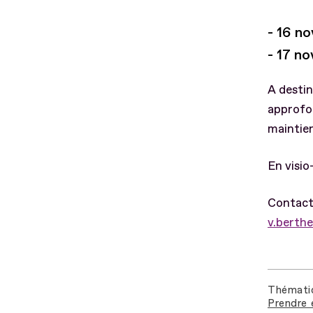
- 16 n
- 17 n
A desti
approfon
maintien
En visio
Contact
v.berth
Thémati
Prendre 