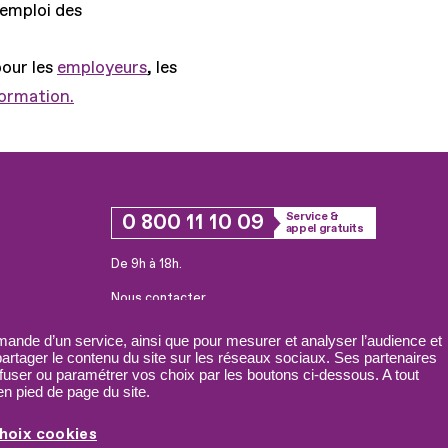
'emploi des
pour les
employeurs
, les
formation.
0 800 11 10 09
Service &
appel gratuits
De 9h à 18h.
Nous contacter
Plateforme de mise en contact LSF
ande d’un service, ainsi que pour mesurer et analyser l’audience et
 partager le contenu du site sur les réseaux sociaux. Ses partenaires
fuser ou paramétrer vos choix par les boutons ci-dessous. A tout
n pied de page du site.
hoix cookies