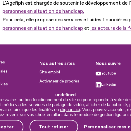
L'Agefiph est chargée de soutenir le développement de l
personnes en situation de handicap.
Pour cela, elle propose des services et aides financières 
personnes en situation de handicap
et
les acteurs de la 
res
Nos autres sites
Nous suivre
ales
Site emploi
Youtube
Activateur de progrès
okies
Linkedin
Handinnov
humaines
undefined
Facebook
Innovation et recherche
cessaires au bon fonctionnement du site ou pour répondre à votre dem
imédia via les services de partage de vidéo, afficher de la publicité,
X
Université du RRH
aires ainsi que les finalités en
cliquant ici
. Vous pouvez accepter, re
 revenir sur vos choix en allant dans le module de gestion figurant e
Service AppuiPro
cepter
Tout refuser
Personnaliser mes c