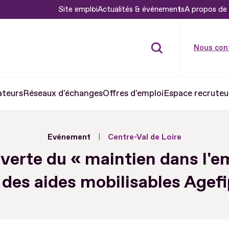
Site emploi
Actualités & événements
A propos de 
Nous con
ateurs
Réseaux d'échanges
Offres d'emploi
Espace recruteu
Evénement
Centre-Val de Loire
erte du « maintien dans l'e
 des aides mobilisables Agef