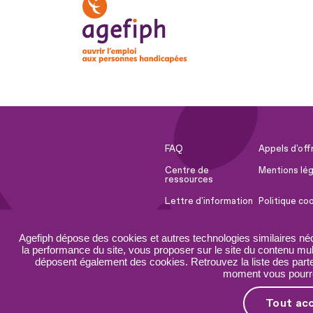
FAQ
Appels d'off
Centre de
Mentions lég
ressources
Lettre d'information
Politique co
Espace Presse
Ressources 
Agefiph dépose des cookies et autres technologies similaires né
Accessibilité :
Plan du site
la performance du site, vous proposer sur le site du contenu mult
partiellement
déposent également des cookies. Retrouvez la liste des parten
conforme
moment vous pourrez
Tout ac