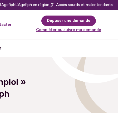
l'Agefiph
L'Agefiph en région
Accès sourds et malentendants
Déposer une demande
tacter
Compléter ou suivre ma demande
r
mploi »
iph