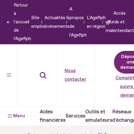
Retour
Aller
A
Accès
à
au
Site
Actualités &
propos
L'Agefiph
l'accueil
sourds et
contenu
emploi
événements
de
en région
de
malentendant
Aller
l'Agefiph
l'Agefiph
au
pied
Dépo
de
un
dema
page
Nous
Complét
contacter
suivre
dema
Aides
Outils et
Réseaux
Services
Menu
financières
simulateurs
d'échang