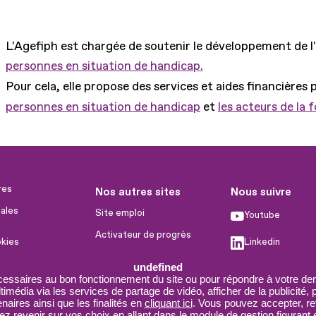
L'Agefiph est chargée de soutenir le développement de l
personnes en situation de handicap.
Pour cela, elle propose des services et aides financières 
personnes en situation de handicap
et
les acteurs de la 
res
Nos autres sites
Nous suivre
ales
Site emploi
Youtube
Activateur de progrès
okies
Linkedin
Handinnov
humaines
undefined
Facebook
Innovation et recherche
cessaires au bon fonctionnement du site ou pour répondre à votre dem
imédia via les services de partage de vidéo, afficher de la publicité,
X
Université du RRH
aires ainsi que les finalités en
cliquant ici
. Vous pouvez accepter, re
 revenir sur vos choix en allant dans le module de gestion figurant e