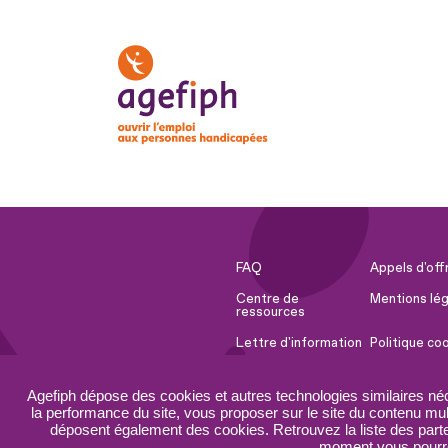
FAQ
Appels d'off
Centre de
Mentions lég
ressources
Lettre d'information
Politique co
Espace Presse
Ressources 
Agefiph dépose des cookies et autres technologies similaires né
Accessibilité :
Plan du site
la performance du site, vous proposer sur le site du contenu mult
partiellement
déposent également des cookies. Retrouvez la liste des parten
conforme
moment vous pourrez