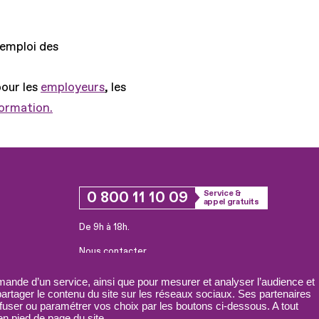
'emploi des
pour les
employeurs
, les
formation.
0 800 11 10 09
Service &
appel gratuits
De 9h à 18h.
Nous contacter
Plateforme de mise en contact LSF
ande d’un service, ainsi que pour mesurer et analyser l’audience et
 partager le contenu du site sur les réseaux sociaux. Ses partenaires
fuser ou paramétrer vos choix par les boutons ci-dessous. A tout
n pied de page du site.