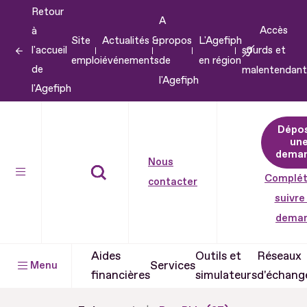
Retour
Aller
A
Accès
à
au
Site
Actualités &
propos
L'Agefiph
l'accueil
sourds et
contenu
emploi
événements
de
en région
de
malentendant
Aller
l'Agefiph
l'Agefiph
au
pied
Dépo
de
un
dema
page
Nous
Complét
contacter
suivre
dema
Aides
Outils et
Réseaux
Services
Menu
financières
simulateurs
d'échang