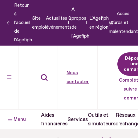
Retour
Aller
A
Accès
à
au
Site
Actualités &
propos
L'Agefiph
l'accueil
sourds et
contenu
emploi
événements
de
en région
de
malentendant
Aller
l'Agefiph
l'Agefiph
au
pied
Dépo
de
un
dema
page
Nous
Complét
contacter
suivre
dema
Aides
Outils et
Réseaux
Services
Menu
financières
simulateurs
d'échang