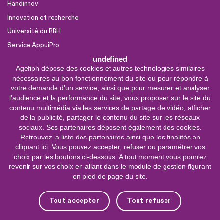
Handinnov
Innovation et recherche
Université du RRH
Service AppuiPro
undefined
Agefiph dépose des cookies et autres technologies similaires
Nous suivre
nécessaires au bon fonctionnement du site ou pour répondre à
Youtube
votre demande d’un service, ainsi que pour mesurer et analyser
l’audience et la performance du site, vous proposer sur le site du
Linkedin
contenu multimédia via les services de partage de vidéo, afficher
de la publicité, partager le contenu du site sur les réseaux
Facebook
sociaux. Ses partenaires déposent également des cookies.
X
Retrouvez la liste des partenaires ainsi que les finalités en
cliquant ici
. Vous pouvez accepter, refuser ou paramétrer vos
choix par les boutons ci-dessous. A tout moment vous pourrez
0 800 11 10 09
Service &
revenir sur vos choix en allant dans le module de gestion figurant
appel gratuits
en pied de page du site.
De 9h à 18h.
Nous contacter
Tout accepter
Tout refuser
Plateforme de mise en contact LSF