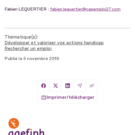
Fabien LEQUERTIER :
fabien.lequertier@capemploi27.com
Thématique(s)
Développer et valoriser vos actions handicap
Rechercher un emploi
Publié le
5 novembre 2019
Copier le lien
Partager sur Facebook
Partager sur X
Partager sur LinkedIn
Partager par Email
Imprimer/télécharger