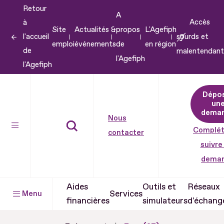
Retour
Aller
A
Accès
à
au
Site
Actualités &
propos
L'Agefiph
l'accueil
sourds et
contenu
emploi
événements
de
en région
de
malentendant
Aller
l'Agefiph
l'Agefiph
au
pied
Dépo
de
un
dema
page
Nous
Complét
contacter
suivre
dema
Aides
Outils et
Réseaux
Services
Menu
financières
simulateurs
d'échang