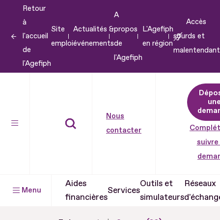
Retour
Aller
A
Accès
à
au
Site
Actualités &
propos
L'Agefiph
l'accueil
sourds et
contenu
emploi
événements
de
en région
de
malentendant
Aller
l'Agefiph
l'Agefiph
au
pied
Dépo
de
un
dema
page
Nous
Complét
contacter
suivre
dema
Aides
Outils et
Réseaux
Services
Menu
financières
simulateurs
d'échang