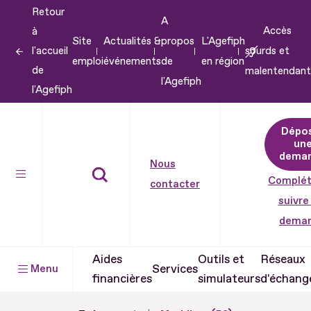
Retour
Aller
A
Accès
à
au
Site
Actualités &
propos
L'Agefiph
l'accueil
sourds et
contenu
emploi
événements
de
en région
de
malentendant
Aller
l'Agefiph
l'Agefiph
au
pied
Dépo
de
un
dema
page
Nous
Complét
contacter
suivre
dema
Aides
Outils et
Réseaux
Services
Menu
financières
simulateurs
d'échang