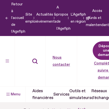
Retour
Aller
A
Accès
à
au
Site
Actualités &
propos
L'Agefiph
l'accueil
sourds et
contenu
emploi
événements
de
en région
de
malentendant
Aller
l'Agefiph
l'Agefiph
au
pied
Dépo
de
un
dema
page
Nous
Complét
contacter
suivre
dema
Aides
Outils et
Réseaux
Services
Menu
financières
simulateurs
d'échang