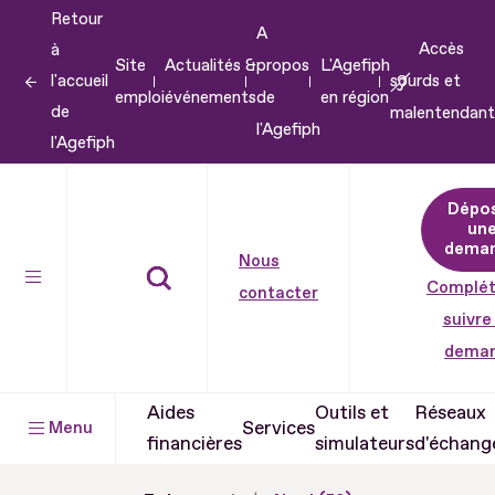
Retour
Aller
A
Accès
à
au
Site
Actualités &
propos
L'Agefiph
l'accueil
sourds et
contenu
emploi
événements
de
en région
de
malentendant
Aller
l'Agefiph
l'Agefiph
au
pied
Dépo
de
un
dema
page
Nous
Complét
contacter
suivre
dema
Aides
Outils et
Réseaux
Services
Menu
financières
simulateurs
d'échang