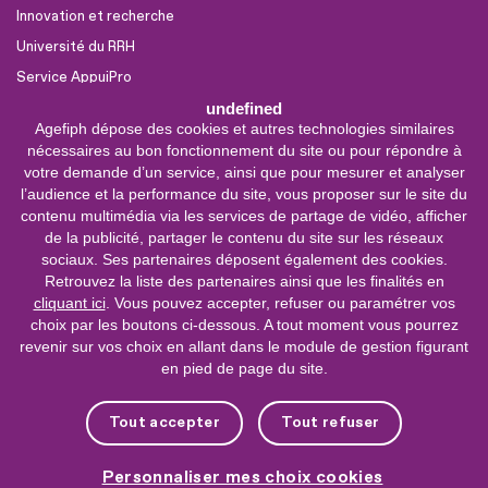
Innovation et recherche
Université du RRH
Service AppuiPro
undefined
Agefiph dépose des cookies et autres technologies similaires
Nous suivre
nécessaires au bon fonctionnement du site ou pour répondre à
Youtube
votre demande d’un service, ainsi que pour mesurer et analyser
l’audience et la performance du site, vous proposer sur le site du
Linkedin
contenu multimédia via les services de partage de vidéo, afficher
de la publicité, partager le contenu du site sur les réseaux
Facebook
sociaux. Ses partenaires déposent également des cookies.
X
Retrouvez la liste des partenaires ainsi que les finalités en
cliquant ici
. Vous pouvez accepter, refuser ou paramétrer vos
choix par les boutons ci-dessous. A tout moment vous pourrez
0 800 11 10 09
Service &
revenir sur vos choix en allant dans le module de gestion figurant
appel gratuits
en pied de page du site.
De 9h à 18h.
Nous contacter
Tout accepter
Tout refuser
Plateforme de mise en contact LSF
Personnaliser mes choix cookies