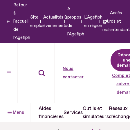
Retour
Aller
A
Accès
à
au
Site
Actualités &
propos
L'Agefiph
l'accueil
sourds et
contenu
emploi
événements
de
en région
de
malentendant
Aller
l'Agefiph
l'Agefiph
au
pied
Dépo
de
un
dema
page
Nous
Complét
contacter
suivre
dema
Aides
Outils et
Réseaux
Services
Menu
financières
simulateurs
d'échang