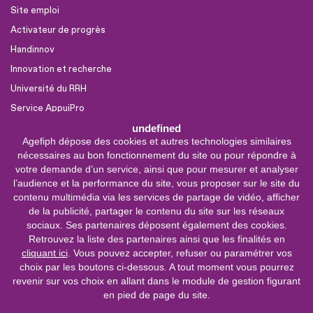
Site emploi
Activateur de progrès
Handinnov
Innovation et recherche
Université du RRH
Service AppuiPro
undefined
Agefiph dépose des cookies et autres technologies similaires
Nous suivre
nécessaires au bon fonctionnement du site ou pour répondre à
Youtube
votre demande d’un service, ainsi que pour mesurer et analyser
l’audience et la performance du site, vous proposer sur le site du
Linkedin
contenu multimédia via les services de partage de vidéo, afficher
de la publicité, partager le contenu du site sur les réseaux
Facebook
sociaux. Ses partenaires déposent également des cookies.
X
Retrouvez la liste des partenaires ainsi que les finalités en
cliquant ici
. Vous pouvez accepter, refuser ou paramétrer vos
choix par les boutons ci-dessous. A tout moment vous pourrez
0 800 11 10 09
Service &
revenir sur vos choix en allant dans le module de gestion figurant
appel gratuits
en pied de page du site.
De 9h à 18h.