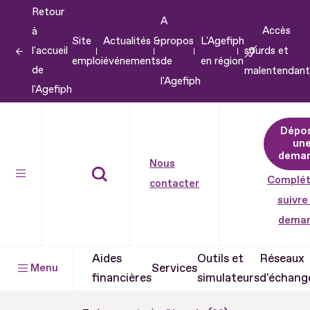
Retour
Aller
A
Accès
à
au
Site
Actualités &
propos
L'Agefiph
l'accueil
sourds et
contenu
emploi
événements
de
en région
de
malentendant
Aller
l'Agefiph
l'Agefiph
au
pied
Dépo
de
un
dema
page
Nous
Complét
contacter
suivre
dema
Aides
Outils et
Réseaux
Services
Menu
financières
simulateurs
d'échang