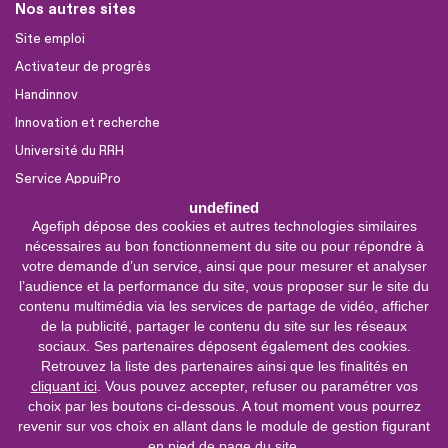
Nos autres sites
Site emploi
Activateur de progrès
Handinnov
Innovation et recherche
Université du RRH
Service AppuiPro
undefined
Agefiph dépose des cookies et autres technologies similaires
Nous suivre
nécessaires au bon fonctionnement du site ou pour répondre à
Youtube
votre demande d’un service, ainsi que pour mesurer et analyser
l’audience et la performance du site, vous proposer sur le site du
Linkedin
contenu multimédia via les services de partage de vidéo, afficher
de la publicité, partager le contenu du site sur les réseaux
Facebook
sociaux. Ses partenaires déposent également des cookies.
X
Retrouvez la liste des partenaires ainsi que les finalités en
cliquant ici
. Vous pouvez accepter, refuser ou paramétrer vos
choix par les boutons ci-dessous. A tout moment vous pourrez
0 800 11 10 09
Service &
revenir sur vos choix en allant dans le module de gestion figurant
appel gratuits
en pied de page du site.