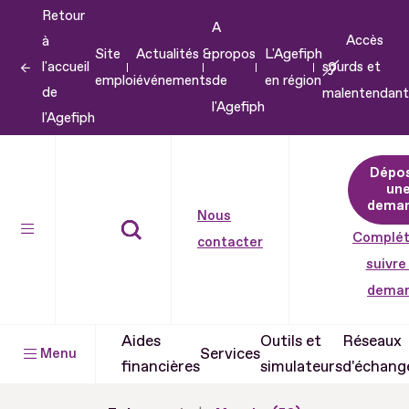
Retour
Aller
A
Accès
à
au
Site
Actualités &
propos
L'Agefiph
l'accueil
sourds et
contenu
emploi
événements
de
en région
de
malentendant
Aller
l'Agefiph
l'Agefiph
au
pied
Dépo
de
un
dema
page
Nous
Complét
contacter
suivre
dema
Aides
Outils et
Réseaux
Services
Menu
financières
simulateurs
d'échang