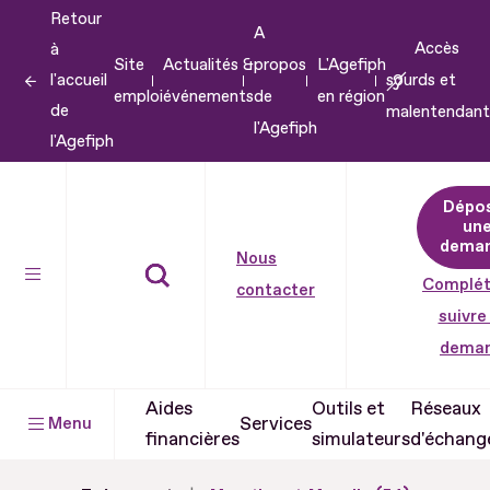
Retour
Aller
A
Accès
à
au
Site
Actualités &
propos
L'Agefiph
l'accueil
sourds et
contenu
emploi
événements
de
en région
de
malentendant
Aller
l'Agefiph
l'Agefiph
au
pied
Dépo
de
un
dema
page
Nous
Complét
contacter
suivre
dema
Aides
Outils et
Réseaux
Services
Menu
financières
simulateurs
d'échang