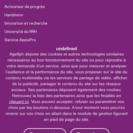
Activateur de progrès
Handinnov
Innovation et recherche
Université du RRH
Service AppuiPro
undefined
Agefiph dépose des cookies et autres technologies similaires
Nous suivre
nécessaires au bon fonctionnement du site ou pour répondre à
Youtube
votre demande d’un service, ainsi que pour mesurer et analyser
l’audience et la performance du site, vous proposer sur le site du
Linkedin
contenu multimédia via les services de partage de vidéo, afficher
de la publicité, partager le contenu du site sur les réseaux
Facebook
sociaux. Ses partenaires déposent également des cookies.
X
Retrouvez la liste des partenaires ainsi que les finalités en
cliquant ici
. Vous pouvez accepter, refuser ou paramétrer vos
choix par les boutons ci-dessous. A tout moment vous pourrez
0 800 11 10 09
Service &
revenir sur vos choix en allant dans le module de gestion figurant
appel gratuits
en pied de page du site.
De 9h à 18h.
Nous contacter