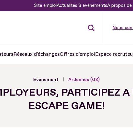
Site emploi
Actualités & événements
A propos de 
Nous con
ateurs
Réseaux d'échanges
Offres d'emploi
Espace recruteu
Evénement
Ardennes (08)
PLOYEURS, PARTICIPEZ A
ESCAPE GAME!