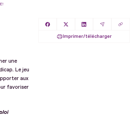
E!
Copier l
Partager sur Facebook
Partager sur X
Partager sur LinkedIn
Partager par E
Imprimer/télécharger
mer une
icap. Le jeu
apporter aux
ur favoriser
ploi