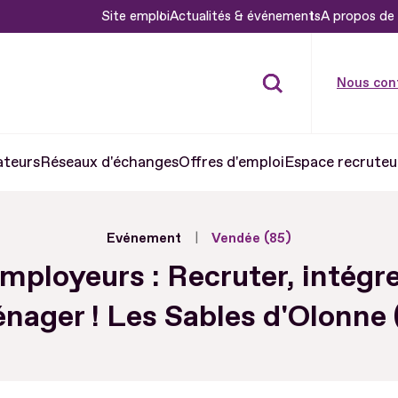
Site emploi
Actualités & événements
A propos de 
Nous con
ateurs
Réseaux d'échanges
Offres d'emploi
Espace recruteu
Evénement
Vendée (85)
mployeurs : Recruter, intégre
nager ! Les Sables d'Olonne 