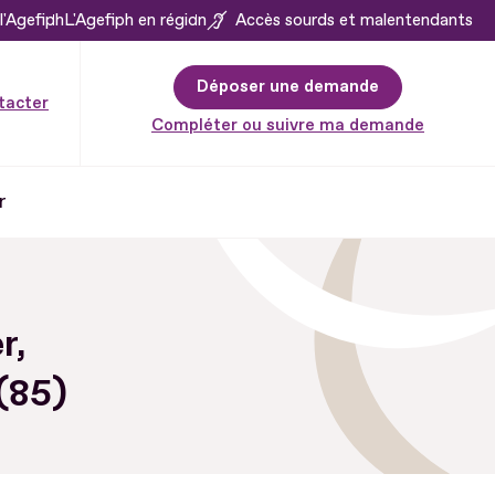
l'Agefiph
L'Agefiph en région
Accès sourds et malentendants
Déposer une demande
tacter
Compléter ou suivre ma demande
r
r,
(85)