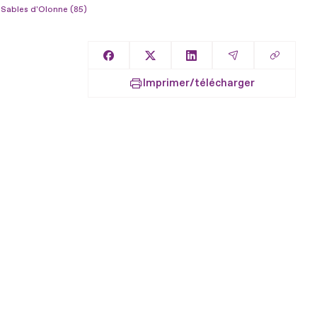
s Sables d'Olonne (85)
Copier l
Partager sur Facebook
Partager sur X
Partager sur LinkedIn
Partager par E
Imprimer/télécharger