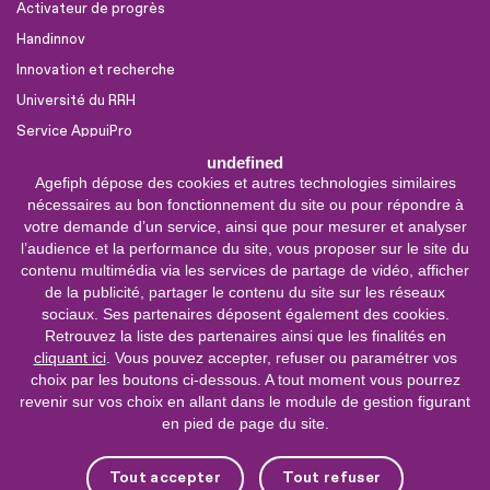
Activateur de progrès
Handinnov
Innovation et recherche
Université du RRH
Service AppuiPro
undefined
Agefiph dépose des cookies et autres technologies similaires
Nous suivre
nécessaires au bon fonctionnement du site ou pour répondre à
Youtube
votre demande d’un service, ainsi que pour mesurer et analyser
l’audience et la performance du site, vous proposer sur le site du
Linkedin
contenu multimédia via les services de partage de vidéo, afficher
de la publicité, partager le contenu du site sur les réseaux
Facebook
sociaux. Ses partenaires déposent également des cookies.
X
Retrouvez la liste des partenaires ainsi que les finalités en
cliquant ici
. Vous pouvez accepter, refuser ou paramétrer vos
choix par les boutons ci-dessous. A tout moment vous pourrez
0 800 11 10 09
Service &
revenir sur vos choix en allant dans le module de gestion figurant
appel gratuits
en pied de page du site.
De 9h à 18h.
Nous contacter
Tout accepter
Tout refuser
Plateforme de mise en contact LSF