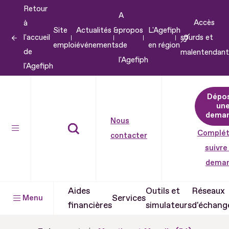
Retour
Aller
A
Accès
à
au
Site
Actualités &
propos
L'Agefiph
l'accueil
sourds et
contenu
emploi
événements
de
en région
de
malentendant
Aller
l'Agefiph
l'Agefiph
au
pied
Dépo
de
un
dema
page
Nous
Complét
contacter
suivre
dema
Aides
Outils et
Réseaux
Services
Menu
financières
simulateurs
d'échang